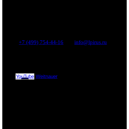
ведущих часовых и ювелирных
брендов
+7 (499) 754-44-16
|
info@lpirus.ru
г. Москва, Муниципальный округ Басманный,
переулок Переведеновский, дом 13, строение
4, помещение 2/А
YouTube
Weitnauer
Copyright © 2024–2026 |
«ЭлПиАй РУС» All rights
reserved.