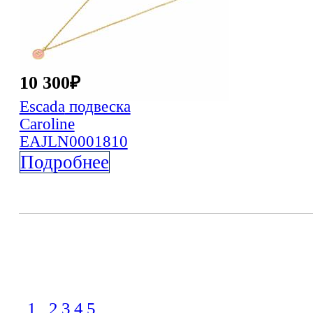
10 300
₽
Escada
подвеска
Caroline
EAJLN0001810
Подробнее
1
2
3
4
5