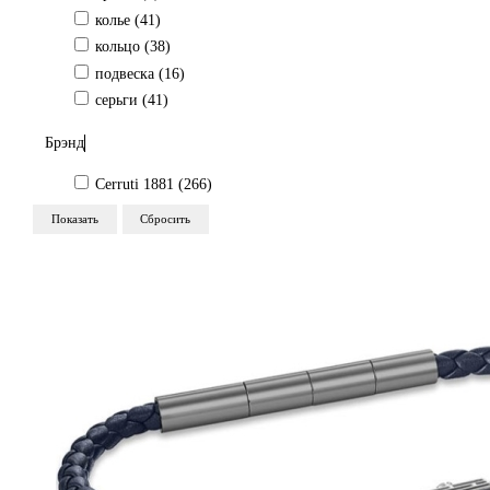
колье (
41
)
кольцо (
38
)
подвеска (
16
)
серьги (
41
)
Брэнд
Cerruti 1881 (
266
)