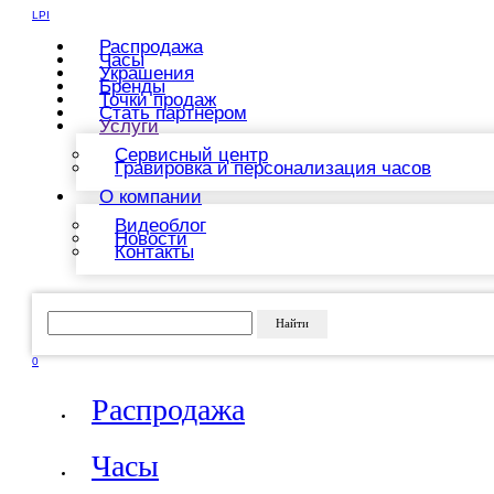
LPI
Распродажа
Часы
Украшения
Бренды
Точки продаж
Стать партнером
Услуги
Сервисный центр
Гравировка и персонализация часов
О компании
Видеоблог
Новости
Контакты
Найти
0
Распродажа
Часы