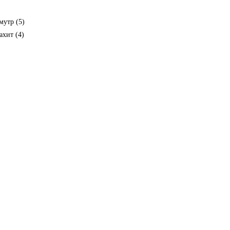
мутр (
5
)
ахит (
4
)