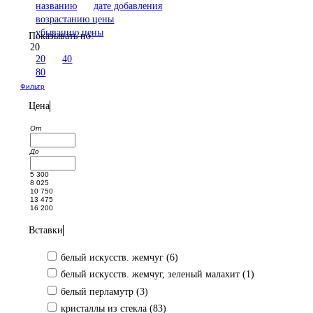
названию
дате добавления
возрастанию цены
убыванию цены
Показывать по:
20
20
40
80
Фильтр
Цена
От
До
5 300
8 025
10 750
13 475
16 200
Вставки
белый искусств. жемчуг (
6
)
белый искусств. жемчуг, зеленый малахит (
1
)
белый перламутр (
3
)
кристаллы из стекла (
83
)