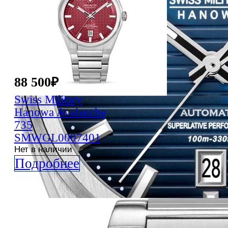
88 500
₽
Swiss Military
Hanowa
Avalanche
735
SMWGL0007401
Нет в наличии
Подробнее