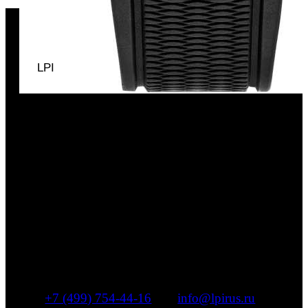
LPI
Компания «ЭлПиАй РУС»
эксклюзивный дистрибьютор
ведущих часовых и ювелирных
брендов
+7 (499) 754-44-16
|
info@lpirus.ru