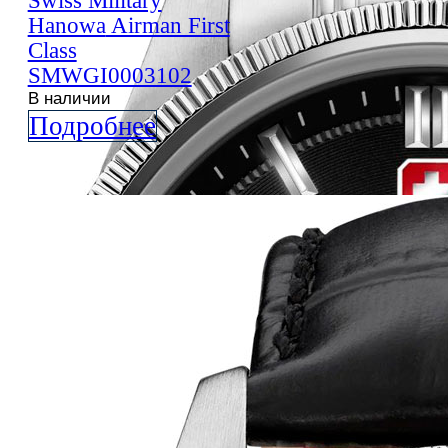
Swiss Military
Hanowa
Airman First
Class
SMWGI0003102
В наличии
Подробнее