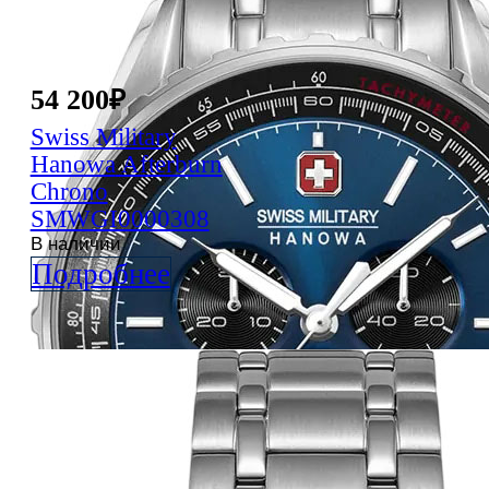
54 200
₽
Swiss Military
Hanowa
Afterburn
Chrono
SMWGI0000308
В наличии
Подробнее