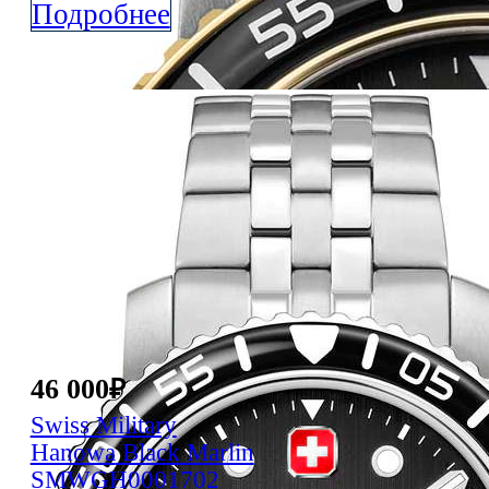
Подробнее
46 000
₽
Swiss Military
Hanowa
Black Marlin
SMWGH0001702