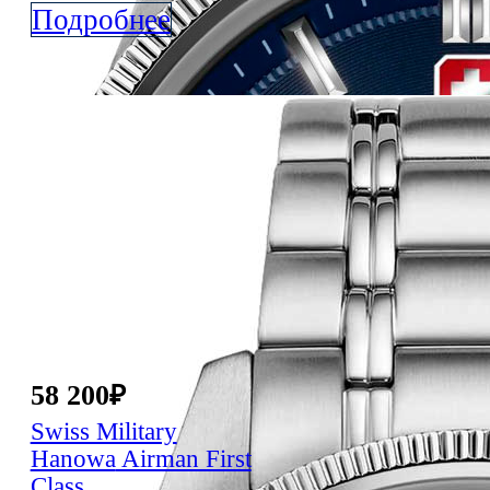
Подробнее
58 200
₽
Swiss Military
Hanowa
Airman First
Class