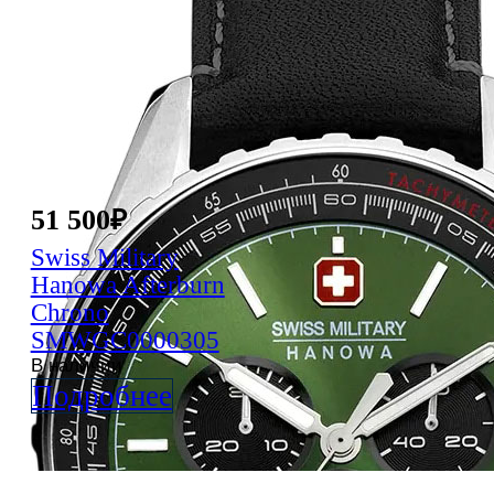
51 500
₽
Swiss Military
Hanowa
Afterburn
Chrono
SMWGC0000305
В наличии
Подробнее