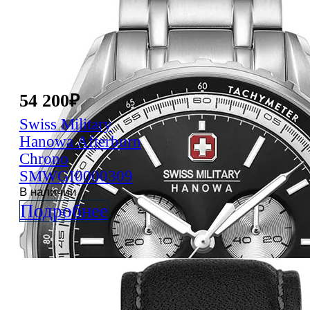
54 200
₽
Swiss Military
Hanowa
Afterburn
Chrono
SMWGI0000309
В наличии
Подробнее