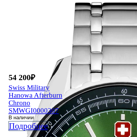
54 200
₽
Swiss Military
Hanowa
Afterburn
Chrono
SMWGI0000307
В наличии
Подробнее