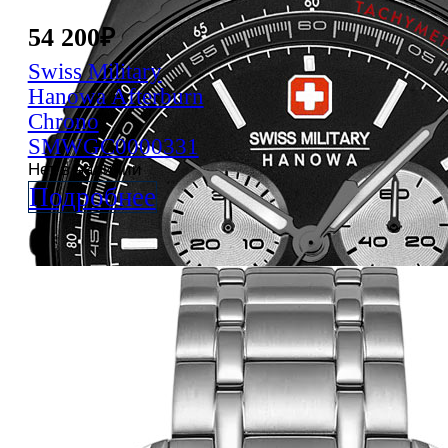
54 200
₽
Swiss Military
Hanowa
Afterburn
Chrono
SMWGC0000331
Нет в наличии
Подробнее