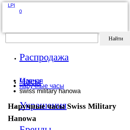
LPI
0
Найти
Распродажа
Часы
главная
наручные часы
swiss military hanowa
Украшения
Наручные часы Swiss Military
Hanowa
Бренды