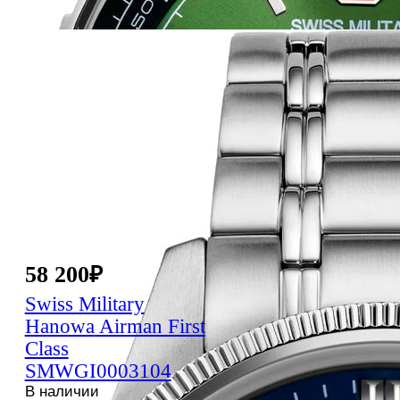
58 200
₽
Swiss Military
Hanowa
Airman First
Class
SMWGI0003104
В наличии