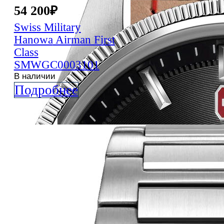
54 200
₽
Swiss Military
Hanowa
Airman First
Class
SMWGC0003101
В наличии
Подробнее