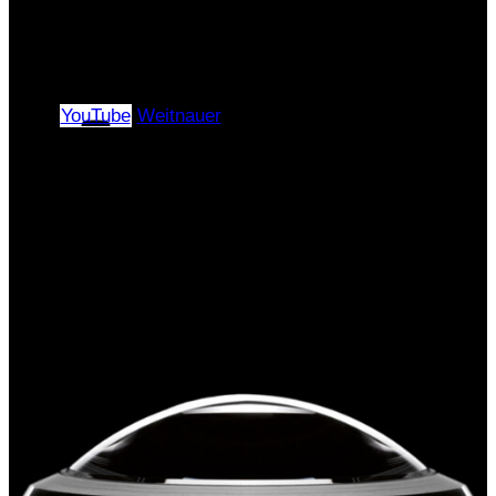
г. Москва, Муниципальный округ Басманный,
переулок Переведеновский, дом 13, строение
4, помещение 2/А
YouTube
Weitnauer
Copyright © 2024–2026 |
«ЭлПиАй РУС» All rights
reserved.