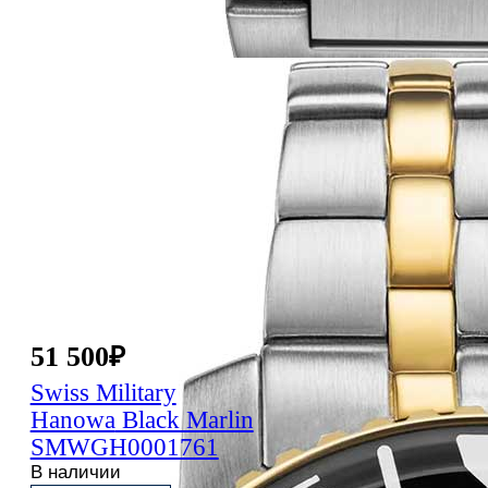
51 500
₽
Swiss Military
Hanowa
Black Marlin
SMWGH0001761
В наличии