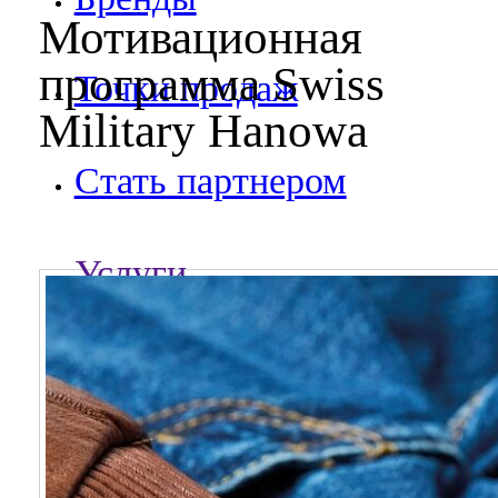
Мотивационная
программа Swiss
Точки продаж
Military Hanowa
Стать партнером
Услуги
Сервисный центр
Гравировка и персонализация часо
О компании