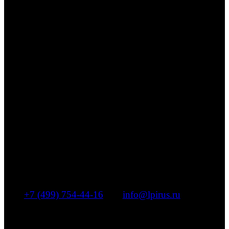
LPI
Компания «ЭлПиАй РУС»
эксклюзивный дистрибьютор
ведущих часовых и ювелирных
брендов
+7 (499) 754-44-16
|
info@lpirus.ru
г. Москва, Муниципальный округ Басманный,
переулок Переведеновский, дом 13, строение