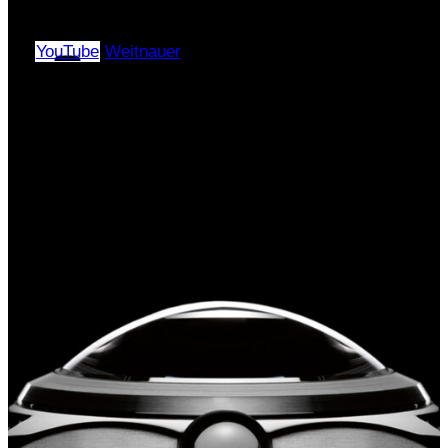
4, помещение 2/А
YouTube
Weitnauer
Copyright © 2024–2026 |
«ЭлПиАй РУС» All rights
reserved.