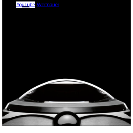
YouTube
Weitnauer
Copyright © 2024–2026 |
«ЭлПиАй РУС» All rights
reserved.