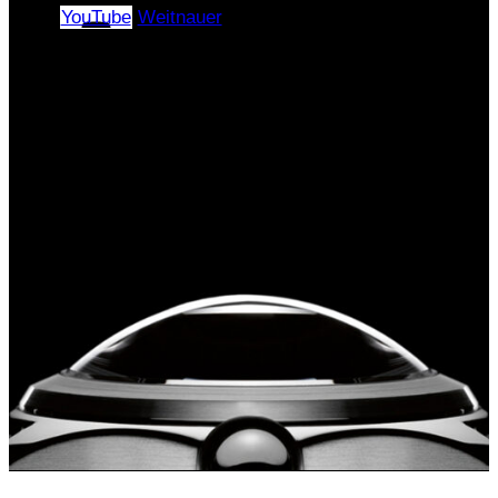
YouTube
Weitnauer
Copyright © 2024–2026 |
«ЭлПиАй РУС» All rights
reserved.