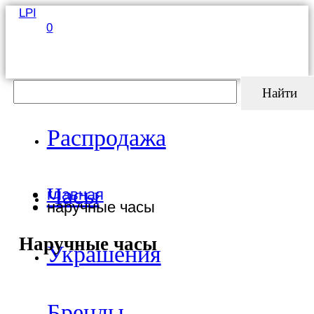
LPI
0
Найти
Распродажа
Часы
главная
наручные часы
Наручные часы
Украшения
Бренды