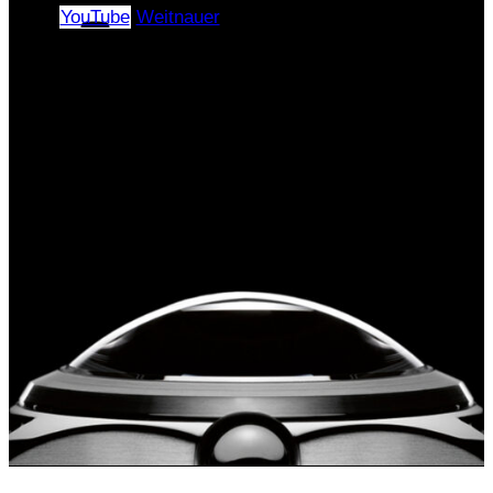
YouTube
Weitnauer
Copyright © 2024–2026 |
«ЭлПиАй РУС» All rights
reserved.