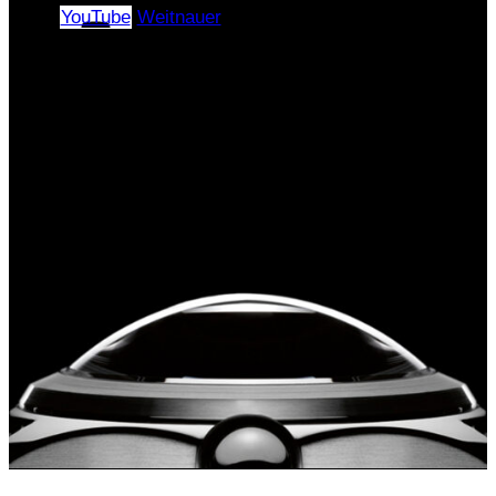
YouTube
Weitnauer
Copyright © 2024–2026 |
«ЭлПиАй РУС» All rights
reserved.