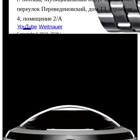
переулок Переведеновский, дом 13, строение
4, помещение 2/А
YouTube
Weitnauer
Copyright © 2024–2026 |
«ЭлПиАй РУС» All rights
reserved.