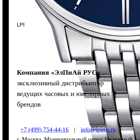
LPI
Компания «ЭлПиАй РУС»
эксклюзивный дистрибьютор
ведущих часовых и ювелирных
брендов
+7 (499) 754-44-16
|
info@lpirus.ru
г. Москва, Муниципальный округ Басманный,