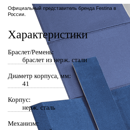
Официальный представитель бренда Festina в
России.
Характеристики
Браслет/Ремень:
браслет из нерж. стали
Диаметр корпуса, мм:
41
Корпус:
нерж. сталь
Механизм: