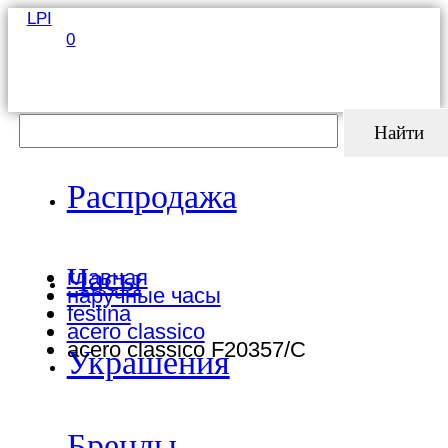
LPI
0
Найти
Распродажа
Часы
главная
наручные часы
festina
acero classico
acero classico F20357/C
Украшения
Бренды