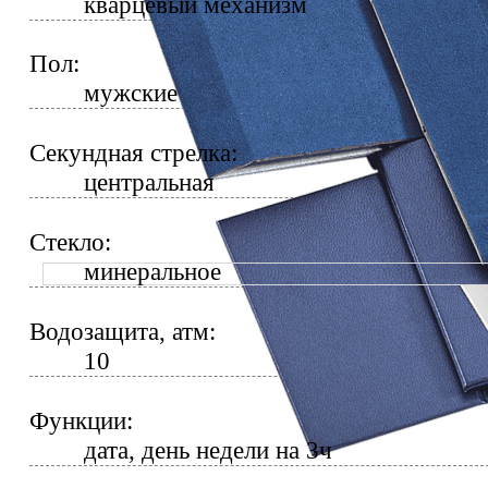
кварцевый механизм
Пол:
мужские
Секундная стрелка:
центральная
Стекло:
минеральное
Водозащита, атм:
10
Функции:
дата, день недели на 3ч