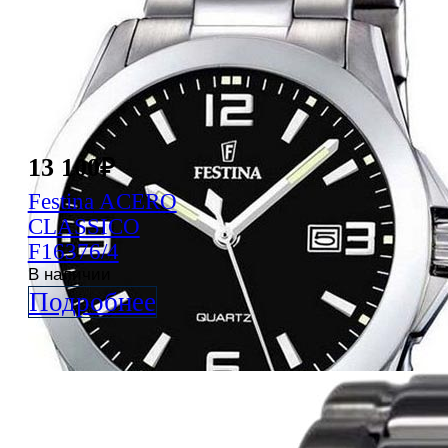
13 100
₽
Festina
ACERO
CLASSICO
F16376/4
В наличии
Подробнее